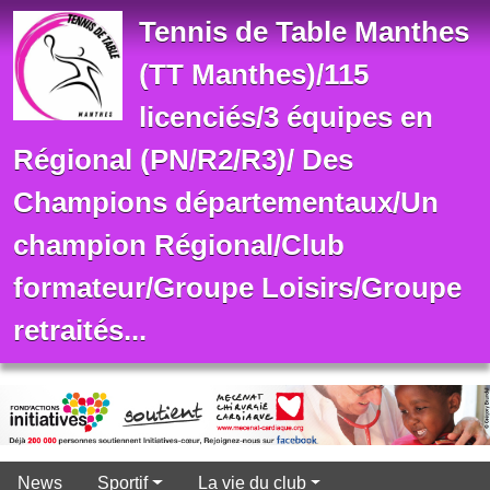
Panneau de gestion des cookies
Tennis de Table Manthes
(TT Manthes)/115
licenciés/3 équipes en
Régional (PN/R2/R3)/ Des
Champions départementaux/Un
champion Régional/Club
formateur/Groupe Loisirs/Groupe
retraités...
News
Sportif
La vie du club